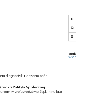
UDOSTĘPNIJ NA FA
UDOSTEPNIJ NA TW
WYŚLIJ LINK MAILE
tagi:
WSS5
ia diagnostyki i leczenia osób
odka Polityki Społecznej
ieniom w województwie śląskim na lata