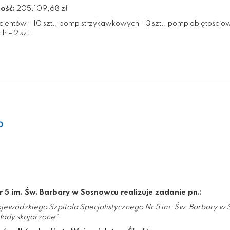
ość:
205.109,68 zł
jentów - 10 szt., pomp strzykawkowych - 3 szt., pomp objętościowych
h – 2 szt.
r 5 im. Św. Barbary w Sosnowcu realizuje zadanie pn.:
ewódzkiego Szpitala Specjalistycznego Nr 5 im. Św. Barbary w
kłady
skojarzone”