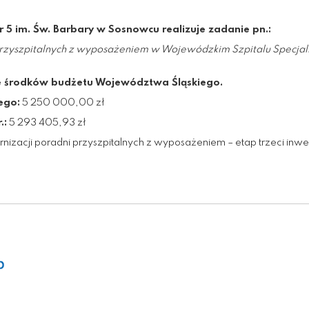
r 5 im. Św. Barbary w Sosnowcu realizuje zadanie pn.:
zyszpitalnych z wyposażeniem w Wojewódzkim Szpitalu Specjali
e środków budżetu Województwa Śląskiego.
ego:
5 250 000,00 zł
.:
5 293 405,93 zł
zacji poradni przyszpitalnych z wyposażeniem – etap trzeci inwes