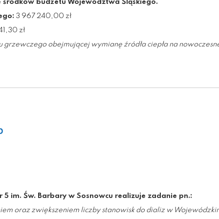
e środków budżetu Województwa Śląskiego.
ego:
3 967 240,00 zł
1,30 zł
u grzewczego obejmującej wymianę źródła ciepła na nowoczesne 
r 5 im. Św. Barbary w Sosnowcu realizuje zadanie pn.:
niem oraz zwiększeniem liczby stanowisk do dializ w Wojewódzkim 