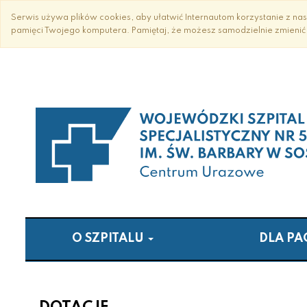
Przejdź
Przejdź
Przejdź
Serwis używa plików cookies, aby ułatwić Internautom korzystanie z nasz
do
do
do
pamięci Twojego komputera. Pamiętaj, że możesz samodzielnie zmienić 
treści
strony
strony
głównej
z
z
wyszukiwarką
mapą
serwisu
O SZPITALU
DLA P