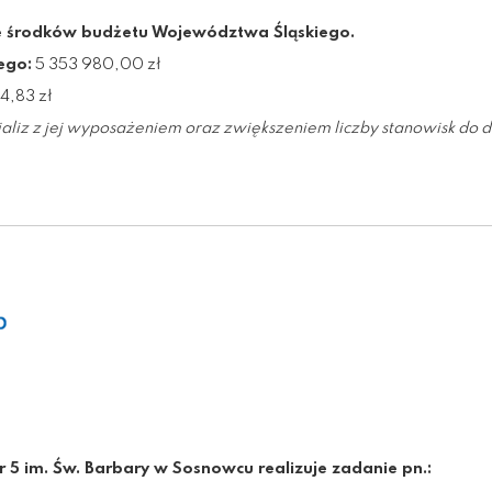
e środków budżetu Województwa Śląskiego.
ego:
5 353 980,00 zł
4,83 zł
dializ z jej wyposażeniem oraz zwiększeniem liczby stanowisk do di
r 5 im. Św. Barbary w Sosnowcu realizuje zadanie pn.: