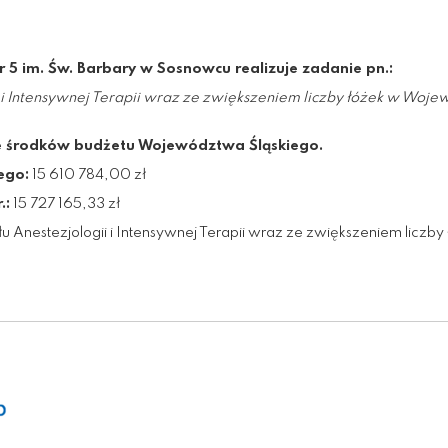
r 5 im. Św. Barbary w Sosnowcu realizuje zadanie pn.:
i Intensywnej Terapii wraz ze zwiększeniem liczby łóżek w Wojew
e środków budżetu Województwa Śląskiego.
ego:
15 610 784,00 zł
.:
15 727 165,33 zł
 Anestezjologii i Intensywnej Terapii wraz ze zwiększeniem liczby ł