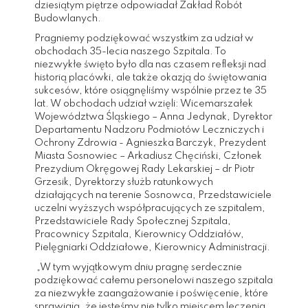
dziesiątym piętrze odpowiadał Zakład Robót
Budowlanych.
Pragniemy podziękować wszystkim za udział w
obchodach 35-lecia naszego Szpitala. To
niezwykłe święto było dla nas czasem refleksji nad
historią placówki, ale także okazją do świętowania
sukcesów, które osiągnęliśmy wspólnie przez te 35
lat. W obchodach udział wzięli: Wicemarszałek
Województwa Śląskiego – Anna Jedynak, Dyrektor
Departamentu Nadzoru Podmiotów Leczniczych i
Ochrony Zdrowia - Agnieszka Barczyk, Prezydent
Miasta Sosnowiec – Arkadiusz Chęciński, Członek
Prezydium Okręgowej Rady Lekarskiej – dr Piotr
Grzesik, Dyrektorzy służb ratunkowych
działających na terenie Sosnowca, Przedstawiciele
uczelni wyższych współpracujących ze szpitalem,
Przedstawiciele Rady Społecznej Szpitala,
Pracownicy Szpitala, Kierownicy Oddziałów,
Pielęgniarki Oddziałowe, Kierownicy Administracji.
„W tym wyjątkowym dniu pragnę serdecznie
podziękować całemu personelowi naszego szpitala
za niezwykłe zaangażowanie i poświęcenie, które
sprawiają, że jesteśmy nie tylko miejscem leczenia,