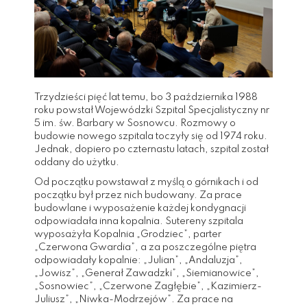
Trzydzieści pięć lat temu, bo 3 października 1988
roku powstał Wojewódzki Szpital Specjalistyczny nr
5 im. św. Barbary w Sosnowcu. Rozmowy o
budowie nowego szpitala toczyły się od 1974 roku.
Jednak, dopiero po czternastu latach, szpital został
oddany do użytku.
Od początku powstawał z myślą o górnikach i od
początku był przez nich budowany. Za prace
budowlane i wyposażenie każdej kondygnacji
odpowiadała inna kopalnia. Sutereny szpitala
wyposażyła Kopalnia „Grodziec”, parter
„Czerwona Gwardia”, a za poszczególne piętra
odpowiadały kopalnie: „Julian”, „Andaluzja”,
„Jowisz”, „Generał Zawadzki”, „Siemianowice”,
„Sosnowiec”, „Czerwone Zagłębie”, „Kazimierz-
Juliusz”, „Niwka-Modrzejów”. Za prace na