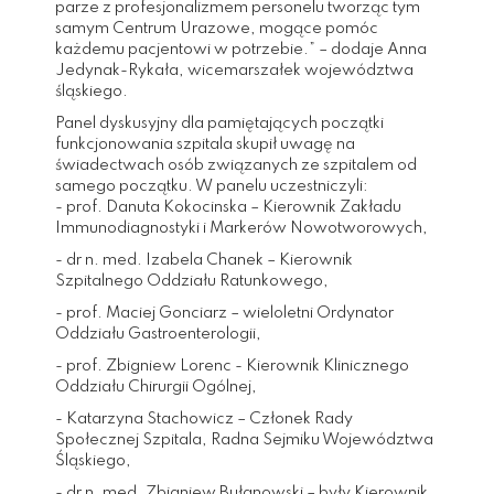
parze z profesjonalizmem personelu tworząc tym
samym Centrum Urazowe, mogące pomóc
każdemu pacjentowi w potrzebie.” – dodaje Anna
Jedynak-Rykała, wicemarszałek województwa
śląskiego.
Panel dyskusyjny dla pamiętających początki
funkcjonowania szpitala skupił uwagę na
świadectwach osób związanych ze szpitalem od
samego początku. W panelu uczestniczyli:
- prof. Danuta Kokocinska – Kierownik Zakładu
Immunodiagnostyki i Markerów Nowotworowych,
- dr n. med. Izabela Chanek – Kierownik
Szpitalnego Oddziału Ratunkowego,
- prof. Maciej Gonciarz – wieloletni Ordynator
Oddziału Gastroenterologii,
- prof. Zbigniew Lorenc - Kierownik Klinicznego
Oddziału Chirurgii Ogólnej,
- Katarzyna Stachowicz – Członek Rady
Społecznej Szpitala, Radna Sejmiku Województwa
Śląskiego,
- dr n. med. Zbigniew Bułanowski – były Kierownik