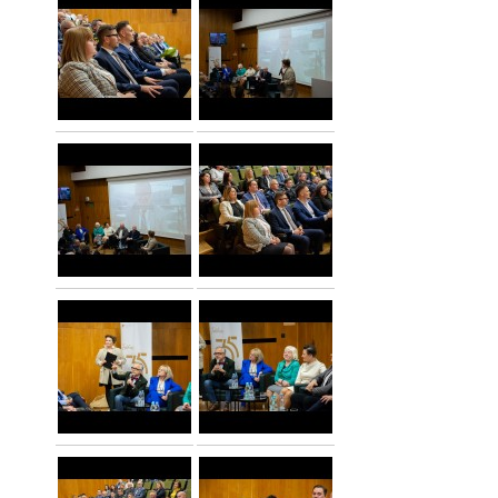
pause).
Left
arrow:
previous
slaid.
Right
arrow:
next
slaid.