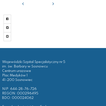
POPRZEDNI
NASTĘPNY
UDOSTĘPNIJ NA FACEBOOKU
UDOSTEPNIJ NA TWITTERZE
WYŚLIJ LINK MAILEM
Wojewódzki Szpital Specjalistyczny nr 5
im. św. Barbary w Sosnowcu
Centrum urazowe
Plac Medyków 1
41-200 Sosnowiec
NIP: 644-28-76-726
REGON: 000296495
BDO: 000024062