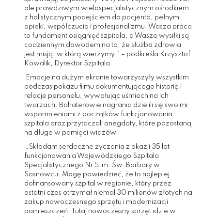
ale prawdziwym wielospecjalistycznym ośrodkiem
z holistycznym podejściem do pacjenta, pełnym
opieki, współczucia i profesjonalizmu. Wasza praca
to fundament osiągnięć szpitala, a Wasze wysiłki są
codziennym dowodem na to, że służba zdrowia
jest misją, w którą wierzymy.” – podkreśla Krzysztof
Kowalik, Dyrektor Szpitala
Emocje na dużym ekranie towarzyszyły wszystkim
podczas pokazu filmu dokumentującego historię i
relacje personelu, wywołując uśmiech na ich
twarzach. Bohaterowie nagrania dzielili się swoimi
wspomnieniami z początków funkcjonowania
szpitala oraz przytaczali anegdoty, które pozostaną
na długo w pamięci widzów.
„Składam serdeczne życzenia z okazji 35 lat
funkcjonowania Wojewódzkiego Szpitala
Specjalistycznego Nr 5 im. Św. Barbary w
Sosnowcu. Mogę powiedzieć, że to najlepiej
dofinansowany szpital w regionie, który przez
ostatni czas otrzymał niemal 30 milionów złotych na
zakup nowoczesnego sprzętu i modernizacji
pomieszczeń. Tutaj nowoczesny sprzęt idzie w