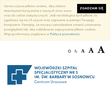
Przejdź
Przejdź
Przejdź
Serwis używa plików cookies, aby ułatwić
do
do
do
ZGADZAM SIĘ
Internautom korzystanie z naszych stron www
treści
strony
strony
oraz do celów statystycznych. Jeśli nie blokujesz tych plików, to
głównej
z
z
zgadzasz się na ich użycie oraz zapisanie w pamięci Twojego
wyszukiwarką
mapą
komputera. Pamiętaj, że możesz samodzielnie zmienić ustawienia
serwisu
przeglądarki tak, aby zablokować zapisywanie plików cookies.
Więcej informacji znajdziesz w
Polityce prywatności
Tryb
Tryb
Rozmiar
Rozmiar
Duży
jasny
ciemny
domyślny
powiększo
rozm
tekstu
tekstu
tekst