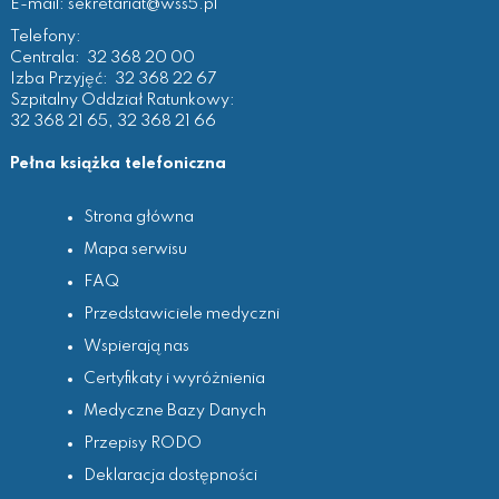
E-mail:
sekretariat@wss5.pl
Telefony:
Centrala:
32 368 20 00
Izba Przyjęć:
32 368 22 67
Szpitalny Oddział Ratunkowy:
32 368 21 65
,
32 368 21 66
Pełna książka telefoniczna
Strona główna
Mapa serwisu
FAQ
Przedstawiciele medyczni
Wspierają nas
Certyfikaty i wyróżnienia
Medyczne Bazy Danych
Przepisy RODO
Deklaracja dostępności